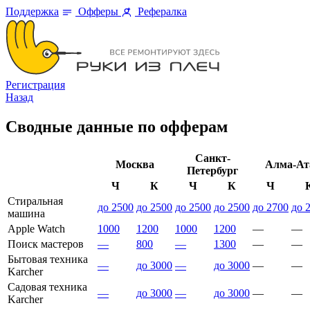
Поддержка
Офферы
Рефералка
Регистрация
Назад
Сводные данные по офферам
Санкт-
Москва
Алма-Ат
Петербург
Ч
К
Ч
К
Ч
Стиральная
до 2500
до 2500
до 2500
до 2500
до 2700
до 
машина
Apple Watch
1000
1200
1000
1200
—
—
Поиск мастеров
—
800
—
1300
—
—
Бытовая техника
—
до 3000
—
до 3000
—
—
Karcher
Садовая техника
—
до 3000
—
до 3000
—
—
Karcher