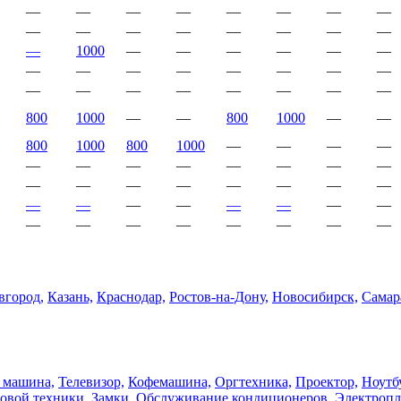
—
—
—
—
—
—
—
—
—
—
—
—
—
—
—
—
—
1000
—
—
—
—
—
—
—
—
—
—
—
—
—
—
—
—
—
—
—
—
—
—
800
1000
—
—
800
1000
—
—
800
1000
800
1000
—
—
—
—
—
—
—
—
—
—
—
—
—
—
—
—
—
—
—
—
—
—
—
—
—
—
—
—
—
—
—
—
—
—
—
—
город,
Казань,
Краснодар,
Ростов-на-Дону,
Новосибирск,
Самар
 машина,
Телевизор,
Кофемашина,
Оргтехника,
Проектор,
Ноутб
овой техники,
Замки,
Обслуживание кондиционеров,
Электропл