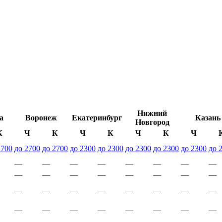
Нижний
а
Воронеж
Екатеринбург
Казань
Новгород
К
Ч
К
Ч
К
Ч
К
Ч
2700
до 2700
до 2700
до 2300
до 2300
до 2300
до 2300
до 2300
до 
—
—
—
—
—
—
—
—
—
—
—
—
—
—
—
—
—
—
—
—
—
—
—
—
—
—
—
—
—
—
—
—