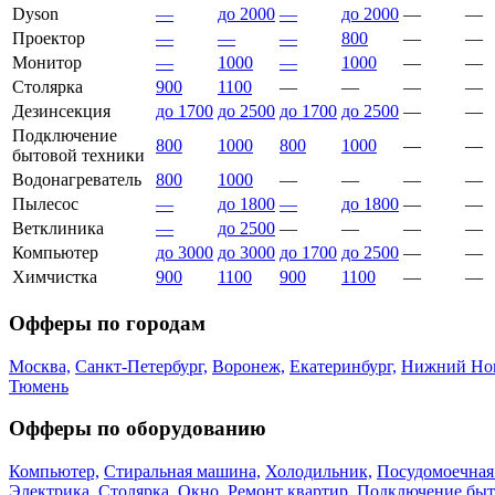
Dyson
—
до 2000
—
до 2000
—
—
Проектор
—
—
—
800
—
—
Монитор
—
1000
—
1000
—
—
Столярка
900
1100
—
—
—
—
Дезинсекция
до 1700
до 2500
до 1700
до 2500
—
—
Подключение
800
1000
800
1000
—
—
бытовой техники
Водонагреватель
800
1000
—
—
—
—
Пылесос
—
до 1800
—
до 1800
—
—
Ветклиника
—
до 2500
—
—
—
—
Компьютер
до 3000
до 3000
до 1700
до 2500
—
—
Химчистка
900
1100
900
1100
—
—
Офферы по городам
Москва,
Санкт-Петербург,
Воронеж,
Екатеринбург,
Нижний Нов
Тюмень
Офферы по оборудованию
Компьютер,
Стиральная машина,
Холодильник,
Посудомоечная
Электрика,
Столярка,
Окно,
Ремонт квартир,
Подключение быт