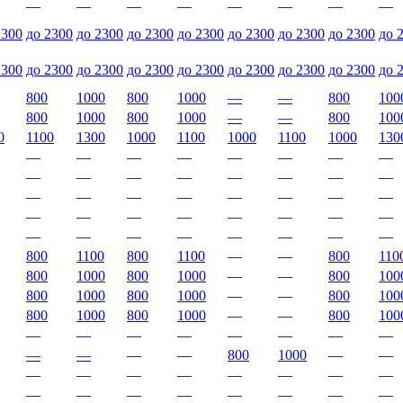
—
—
—
—
—
—
—
—
2300
до 2300
до 2300
до 2300
до 2300
до 2300
до 2300
до 2300
до 
2300
до 2300
до 2300
до 2300
до 2300
до 2300
до 2300
до 2300
до 
800
1000
800
1000
—
—
800
100
800
1000
800
1000
—
—
800
100
0
1100
1300
1000
1100
1000
1100
1000
130
—
—
—
—
—
—
—
—
—
—
—
—
—
—
—
—
—
—
—
—
—
—
—
—
—
—
—
—
—
—
—
—
—
—
—
—
—
—
—
—
800
1100
800
1100
—
—
800
110
800
1000
800
1000
—
—
800
100
800
1000
800
1000
—
—
800
100
800
1000
800
1000
—
—
800
100
—
—
—
—
—
—
—
—
—
—
—
—
800
1000
—
—
—
—
—
—
—
—
—
—
—
—
—
—
—
—
—
—