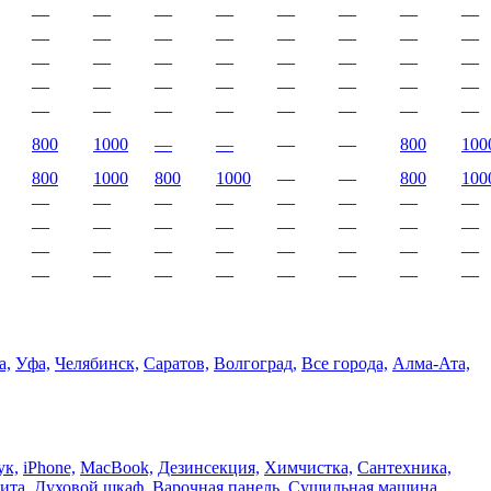
—
—
—
—
—
—
—
—
—
—
—
—
—
—
—
—
—
—
—
—
—
—
—
—
—
—
—
—
—
—
—
—
—
—
—
—
—
—
—
—
800
1000
—
—
—
—
800
100
800
1000
800
1000
—
—
800
100
—
—
—
—
—
—
—
—
—
—
—
—
—
—
—
—
—
—
—
—
—
—
—
—
—
—
—
—
—
—
—
—
а,
Уфа,
Челябинск,
Саратов,
Волгоград,
Все города,
Алма-Ата,
ук,
iPhone,
MacBook,
Дезинсекция,
Химчистка,
Сантехника,
ита,
Духовой шкаф,
Варочная панель,
Сушильная машина,