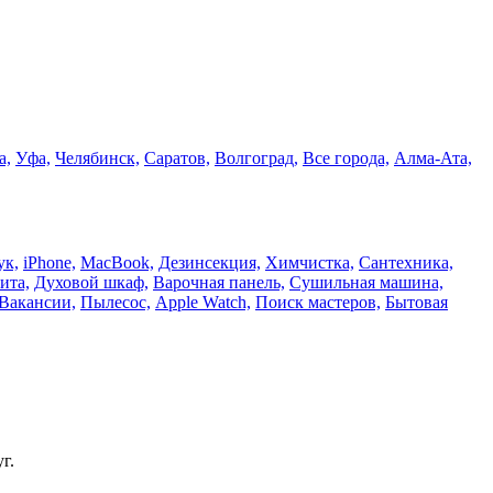
а,
Уфа,
Челябинск,
Саратов,
Волгоград,
Все города,
Алма-Ата,
ук,
iPhone,
MacBook,
Дезинсекция,
Химчистка,
Сантехника,
ита,
Духовой шкаф,
Варочная панель,
Сушильная машина,
Вакансии,
Пылесос,
Apple Watch,
Поиск мастеров,
Бытовая
г.