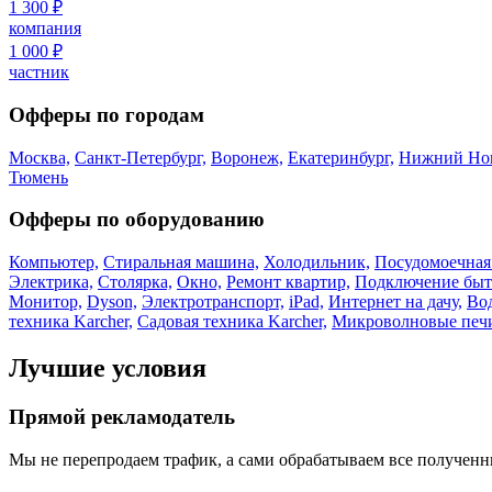
1 300 ₽
компания
1 000 ₽
частник
Офферы по городам
Москва,
Санкт-Петербург,
Воронеж,
Екатеринбург,
Нижний Нов
Тюмень
Офферы по оборудованию
Компьютер,
Стиральная машина,
Холодильник,
Посудомоечная
Электрика,
Столярка,
Окно,
Ремонт квартир,
Подключение быт
Монитор,
Dyson,
Электротранспорт,
iPad,
Интернет на дачу,
Вод
техника Karcher,
Садовая техника Karcher,
Микроволновые печ
Лучшие условия
Прямой рекламодатель
Мы не перепродаем трафик, а сами обрабатываем все полученны