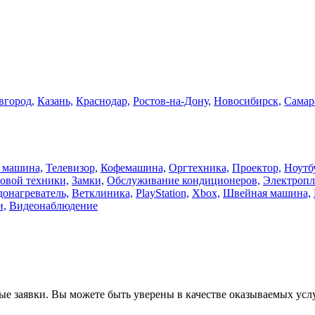
город,
Казань,
Краснодар,
Ростов-на-Дону,
Новосибирск,
Самар
 машина,
Телевизор,
Кофемашина,
Оргтехника,
Проектор,
Ноутб
овой техники,
Замки,
Обслуживание кондиционеров,
Электропл
онагреватель,
Ветклиника,
PlayStation,
Xbox,
Швейная машина,
и,
Видеонаблюдение
е заявки. Вы можете быть уверены в качестве оказываемых услу