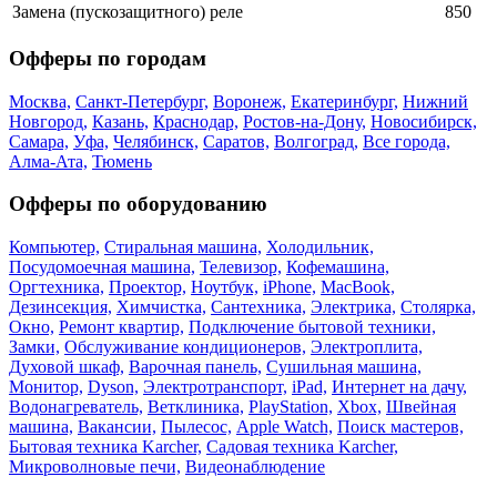
Замена (пускозащитного) реле
850
Офферы по городам
Москва,
Санкт-Петербург,
Воронеж,
Екатеринбург,
Нижний
Новгород,
Казань,
Краснодар,
Ростов-на-Дону,
Новосибирск,
Самара,
Уфа,
Челябинск,
Саратов,
Волгоград,
Все города,
Алма-Ата,
Тюмень
Офферы по оборудованию
Компьютер,
Стиральная машина,
Холодильник,
Посудомоечная машина,
Телевизор,
Кофемашина,
Оргтехника,
Проектор,
Ноутбук,
iPhone,
MacBook,
Дезинсекция,
Химчистка,
Сантехника,
Электрика,
Столярка,
Окно,
Ремонт квартир,
Подключение бытовой техники,
Замки,
Обслуживание кондиционеров,
Электроплита,
Духовой шкаф,
Варочная панель,
Сушильная машина,
Монитор,
Dyson,
Электротранспорт,
iPad,
Интернет на дачу,
Водонагреватель,
Ветклиника,
PlayStation,
Xbox,
Швейная
машина,
Вакансии,
Пылесос,
Apple Watch,
Поиск мастеров,
Бытовая техника Karcher,
Садовая техника Karcher,
Микроволновые печи,
Видеонаблюдение