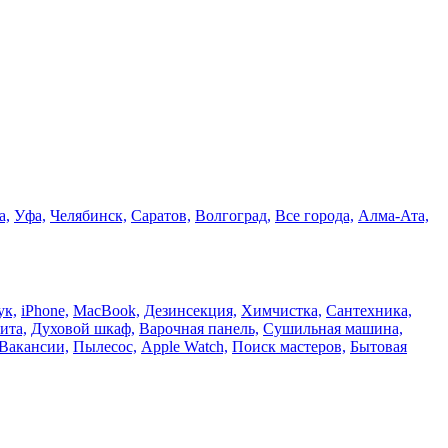
а,
Уфа,
Челябинск,
Саратов,
Волгоград,
Все города,
Алма-Ата,
ук,
iPhone,
MacBook,
Дезинсекция,
Химчистка,
Сантехника,
ита,
Духовой шкаф,
Варочная панель,
Сушильная машина,
Вакансии,
Пылесос,
Apple Watch,
Поиск мастеров,
Бытовая