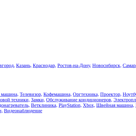
город,
Казань,
Краснодар,
Ростов-на-Дону,
Новосибирск,
Самар
 машина,
Телевизор,
Кофемашина,
Оргтехника,
Проектор,
Ноутб
овой техники,
Замки,
Обслуживание кондиционеров,
Электропл
онагреватель,
Ветклиника,
PlayStation,
Xbox,
Швейная машина,
и,
Видеонаблюдение