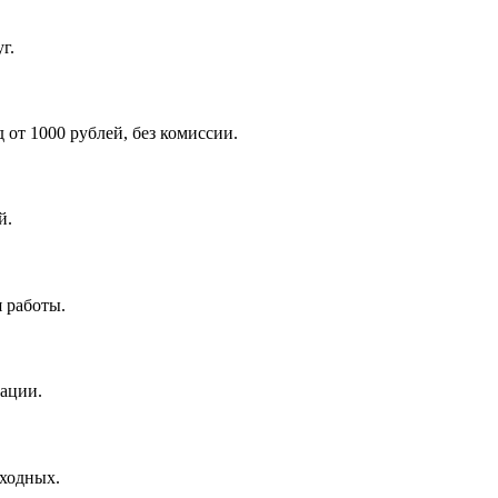
г.
от 1000 рублей, без комиссии.
й.
 работы.
зации.
ыходных.