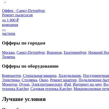
Оффер · Санкт-Петербург
Ремонт пылесосов
до 1 800 ₽
компания
—
частник
Офферы по городам
Москва,
Санкт-Петербург,
Воронеж,
Екатеринбург,
Нижний Нов
Тюмень
Офферы по оборудованию
Компьютер,
Стиральная машина,
Холодильник,
Посудомоечная
Электрика,
Столярка,
Окно,
Ремонт квартир,
Подключение быт
Монитор,
Dyson,
Электротранспорт,
iPad,
Интернет на дачу,
Вод
техника Karcher,
Садовая техника Karcher,
Микроволновые печ
Лучшие условия