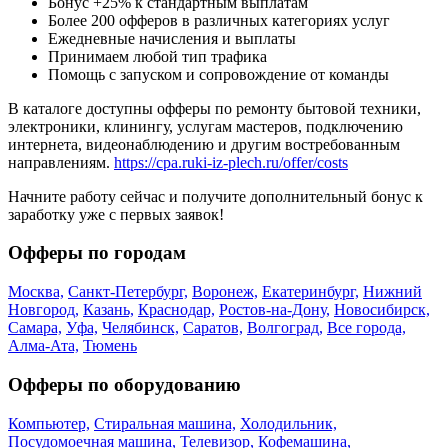
Бонус +25% к стандартным выплатам
Более 200 офферов в различных категориях услуг
Ежедневные начисления и выплаты
Принимаем любой тип трафика
Помощь с запуском и сопровождение от команды
В каталоге доступны офферы по ремонту бытовой техники,
электроники, клинингу, услугам мастеров, подключению
интернета, видеонаблюдению и другим востребованным
направлениям.
https://cpa.ruki-iz-plech.ru/offer/costs
Начните работу сейчас и получите дополнительный бонус к
заработку уже с первых заявок!
Офферы по городам
Москва,
Санкт-Петербург,
Воронеж,
Екатеринбург,
Нижний
Новгород,
Казань,
Краснодар,
Ростов-на-Дону,
Новосибирск,
Самара,
Уфа,
Челябинск,
Саратов,
Волгоград,
Все города,
Алма-Ата,
Тюмень
Офферы по оборудованию
Компьютер,
Стиральная машина,
Холодильник,
Посудомоечная машина,
Телевизор,
Кофемашина,