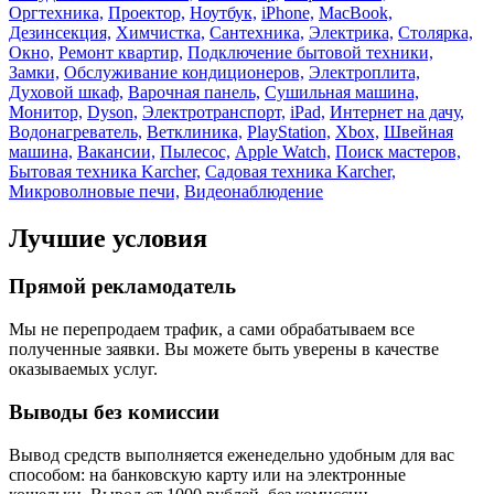
Оргтехника,
Проектор,
Ноутбук,
iPhone,
MacBook,
Дезинсекция,
Химчистка,
Сантехника,
Электрика,
Столярка,
Окно,
Ремонт квартир,
Подключение бытовой техники,
Замки,
Обслуживание кондиционеров,
Электроплита,
Духовой шкаф,
Варочная панель,
Сушильная машина,
Монитор,
Dyson,
Электротранспорт,
iPad,
Интернет на дачу,
Водонагреватель,
Ветклиника,
PlayStation,
Xbox,
Швейная
машина,
Вакансии,
Пылесос,
Apple Watch,
Поиск мастеров,
Бытовая техника Karcher,
Садовая техника Karcher,
Микроволновые печи,
Видеонаблюдение
Лучшие условия
Прямой рекламодатель
Мы не перепродаем трафик, а сами обрабатываем все
полученные заявки. Вы можете быть уверены в качестве
оказываемых услуг.
Выводы без комиссии
Вывод средств выполняется еженедельно удобным для вас
способом: на банковскую карту или на электронные