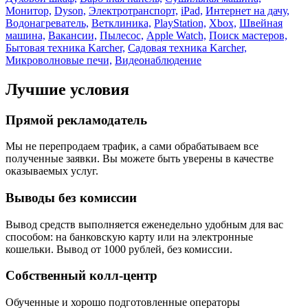
Монитор,
Dyson,
Электротранспорт,
iPad,
Интернет на дачу,
Водонагреватель,
Ветклиника,
PlayStation,
Xbox,
Швейная
машина,
Вакансии,
Пылесос,
Apple Watch,
Поиск мастеров,
Бытовая техника Karcher,
Садовая техника Karcher,
Микроволновые печи,
Видеонаблюдение
Лучшие условия
Прямой рекламодатель
Мы не перепродаем трафик, а сами обрабатываем все
полученные заявки. Вы можете быть уверены в качестве
оказываемых услуг.
Выводы без комиссии
Вывод средств выполняется еженедельно удобным для вас
способом: на банковскую карту или на электронные
кошельки. Вывод от 1000 рублей, без комиссии.
Собственный колл-центр
Обученные и хорошо подготовленные операторы