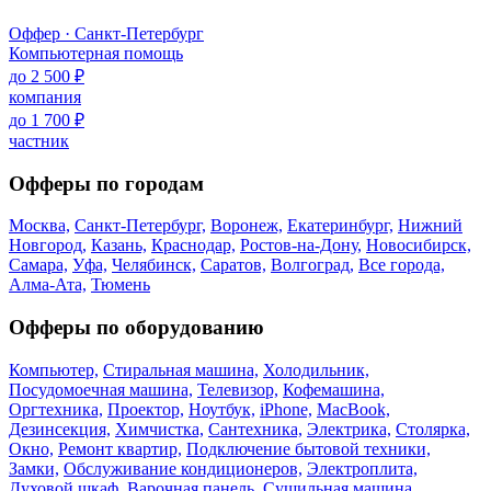
Оффер · Санкт-Петербург
Компьютерная помощь
до 2 500 ₽
компания
до 1 700 ₽
частник
Офферы по городам
Москва,
Санкт-Петербург,
Воронеж,
Екатеринбург,
Нижний
Новгород,
Казань,
Краснодар,
Ростов-на-Дону,
Новосибирск,
Самара,
Уфа,
Челябинск,
Саратов,
Волгоград,
Все города,
Алма-Ата,
Тюмень
Офферы по оборудованию
Компьютер,
Стиральная машина,
Холодильник,
Посудомоечная машина,
Телевизор,
Кофемашина,
Оргтехника,
Проектор,
Ноутбук,
iPhone,
MacBook,
Дезинсекция,
Химчистка,
Сантехника,
Электрика,
Столярка,
Окно,
Ремонт квартир,
Подключение бытовой техники,
Замки,
Обслуживание кондиционеров,
Электроплита,
Духовой шкаф,
Варочная панель,
Сушильная машина,