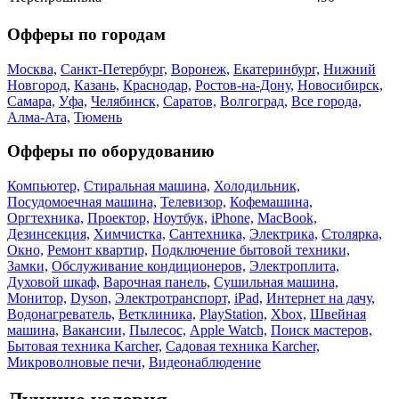
Офферы по городам
Москва,
Санкт-Петербург,
Воронеж,
Екатеринбург,
Нижний
Новгород,
Казань,
Краснодар,
Ростов-на-Дону,
Новосибирск,
Самара,
Уфа,
Челябинск,
Саратов,
Волгоград,
Все города,
Алма-Ата,
Тюмень
Офферы по оборудованию
Компьютер,
Стиральная машина,
Холодильник,
Посудомоечная машина,
Телевизор,
Кофемашина,
Оргтехника,
Проектор,
Ноутбук,
iPhone,
MacBook,
Дезинсекция,
Химчистка,
Сантехника,
Электрика,
Столярка,
Окно,
Ремонт квартир,
Подключение бытовой техники,
Замки,
Обслуживание кондиционеров,
Электроплита,
Духовой шкаф,
Варочная панель,
Сушильная машина,
Монитор,
Dyson,
Электротранспорт,
iPad,
Интернет на дачу,
Водонагреватель,
Ветклиника,
PlayStation,
Xbox,
Швейная
машина,
Вакансии,
Пылесос,
Apple Watch,
Поиск мастеров,
Бытовая техника Karcher,
Садовая техника Karcher,
Микроволновые печи,
Видеонаблюдение