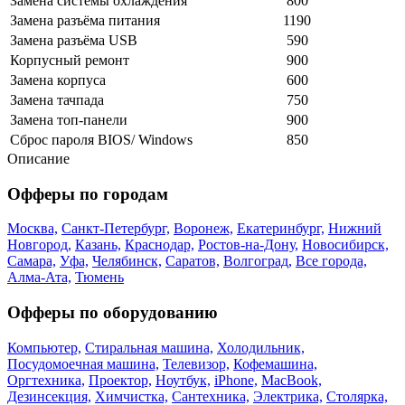
Замена системы охлаждения
800
Замена разъёма питания
1190
Замена разъёма USB
590
Корпусный ремонт
900
Замена корпуса
600
Замена тачпада
750
Замена топ-панели
900
Сброс пароля BIOS/ Windows
850
Описание
Офферы по городам
Москва,
Санкт-Петербург,
Воронеж,
Екатеринбург,
Нижний
Новгород,
Казань,
Краснодар,
Ростов-на-Дону,
Новосибирск,
Самара,
Уфа,
Челябинск,
Саратов,
Волгоград,
Все города,
Алма-Ата,
Тюмень
Офферы по оборудованию
Компьютер,
Стиральная машина,
Холодильник,
Посудомоечная машина,
Телевизор,
Кофемашина,
Оргтехника,
Проектор,
Ноутбук,
iPhone,
MacBook,
Дезинсекция,
Химчистка,
Сантехника,
Электрика,
Столярка,