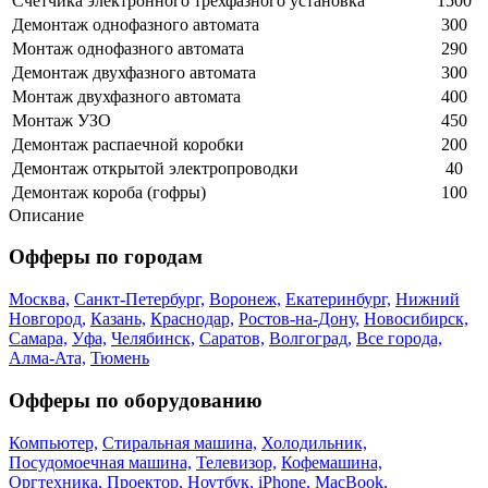
Счетчика электронного трехфазного установка
1500
Демонтаж однофазного автомата
300
Монтаж однофазного автомата
290
Демонтаж двухфазного автомата
300
Монтаж двухфазного автомата
400
Монтаж УЗО
450
Демонтаж распаечной коробки
200
Демонтаж открытой электропроводки
40
Демонтаж короба (гофры)
100
Описание
Офферы по городам
Москва,
Санкт-Петербург,
Воронеж,
Екатеринбург,
Нижний
Новгород,
Казань,
Краснодар,
Ростов-на-Дону,
Новосибирск,
Самара,
Уфа,
Челябинск,
Саратов,
Волгоград,
Все города,
Алма-Ата,
Тюмень
Офферы по оборудованию
Компьютер,
Стиральная машина,
Холодильник,
Посудомоечная машина,
Телевизор,
Кофемашина,
Оргтехника,
Проектор,
Ноутбук,
iPhone,
MacBook,