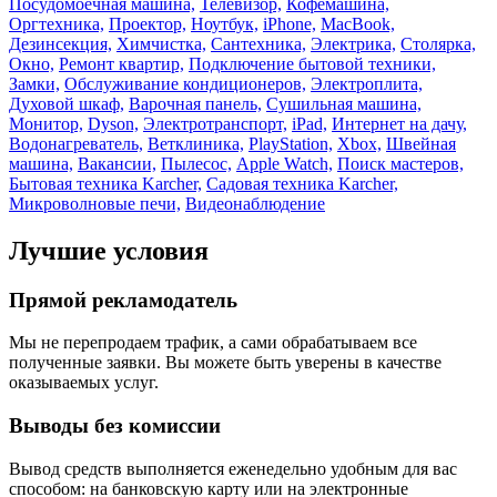
Посудомоечная машина,
Телевизор,
Кофемашина,
Оргтехника,
Проектор,
Ноутбук,
iPhone,
MacBook,
Дезинсекция,
Химчистка,
Сантехника,
Электрика,
Столярка,
Окно,
Ремонт квартир,
Подключение бытовой техники,
Замки,
Обслуживание кондиционеров,
Электроплита,
Духовой шкаф,
Варочная панель,
Сушильная машина,
Монитор,
Dyson,
Электротранспорт,
iPad,
Интернет на дачу,
Водонагреватель,
Ветклиника,
PlayStation,
Xbox,
Швейная
машина,
Вакансии,
Пылесос,
Apple Watch,
Поиск мастеров,
Бытовая техника Karcher,
Садовая техника Karcher,
Микроволновые печи,
Видеонаблюдение
Лучшие условия
Прямой рекламодатель
Мы не перепродаем трафик, а сами обрабатываем все
полученные заявки. Вы можете быть уверены в качестве
оказываемых услуг.
Выводы без комиссии
Вывод средств выполняется еженедельно удобным для вас
способом: на банковскую карту или на электронные