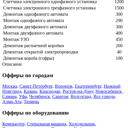
Счетчика электронного однофазного установка
1200
Счетчика электронного трехфазного установка
1500
Демонтаж однофазного автомата
300
Монтаж однофазного автомата
290
Демонтаж двухфазного автомата
300
Монтаж двухфазного автомата
400
Монтаж УЗО
450
Демонтаж распаечной коробки
200
Демонтаж открытой электропроводки
40
Демонтаж короба (гофры)
100
Описание
Офферы по городам
Москва,
Санкт-Петербург,
Воронеж,
Екатеринбург,
Нижний
Новгород,
Казань,
Краснодар,
Ростов-на-Дону,
Новосибирск,
Самара,
Уфа,
Челябинск,
Саратов,
Волгоград,
Все города,
Алма-Ата,
Тюмень
Офферы по оборудованию
Компьютер,
Стиральная машина,
Холодильник,