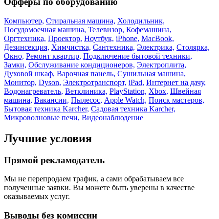
Офферы по оборудованию
Компьютер,
Стиральная машина,
Холодильник,
Посудомоечная машина,
Телевизор,
Кофемашина,
Оргтехника,
Проектор,
Ноутбук,
iPhone,
MacBook,
Дезинсекция,
Химчистка,
Сантехника,
Электрика,
Столярка,
Окно,
Ремонт квартир,
Подключение бытовой техники,
Замки,
Обслуживание кондиционеров,
Электроплита,
Духовой шкаф,
Варочная панель,
Сушильная машина,
Монитор,
Dyson,
Электротранспорт,
iPad,
Интернет на дачу,
Водонагреватель,
Ветклиника,
PlayStation,
Xbox,
Швейная
машина,
Вакансии,
Пылесос,
Apple Watch,
Поиск мастеров,
Бытовая техника Karcher,
Садовая техника Karcher,
Микроволновые печи,
Видеонаблюдение
Лучшие условия
Прямой рекламодатель
Мы не перепродаем трафик, а сами обрабатываем все
полученные заявки. Вы можете быть уверены в качестве
оказываемых услуг.
Выводы без комиссии