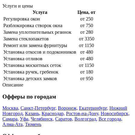
Услуги и цены
Услуга
Цена, от
Регулировка окон
от 250
Разблокировка створок окна
от 750
Замена уплотнительных резинок
от 280
Замена стеклопакетов
от 3350
Ремонт или замена фурнитуры
от 1150
Установка откосов и подоконников
от 480
Установка отливов
от 480
Установка москитных сеток
от 1150
Установка ручек, гребенок
от 180
Установка детских замков
от 950
Описание
Офферы по городам
Москва,
Санкт-Петербург,
Воронеж,
Екатеринбург,
Нижний
Новгород,
Казань,
Краснодар,
Ростов-на-Дону,
Новосибирск,
Самара,
Уфа,
Челябинск,
Саратов,
Волгоград,
Все города,
Алма-Ата,
Тюмень